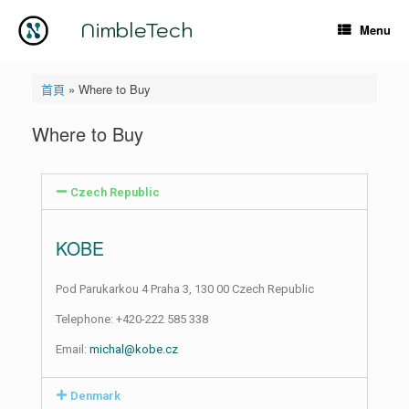
NimbleTech
Menu
首頁
»
Where to Buy
Where to Buy
Czech Republic
KOBE
Pod Parukarkou 4 Praha 3, 130 00 Czech Republic
Telephone: +420-222 585 338
Email:
michal@kobe.cz
Denmark