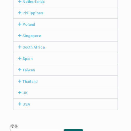
Netherlands
Philippines
Poland
Singapore
South Africa
Spain
Taiwan
Thailand
UK
USA
搜尋